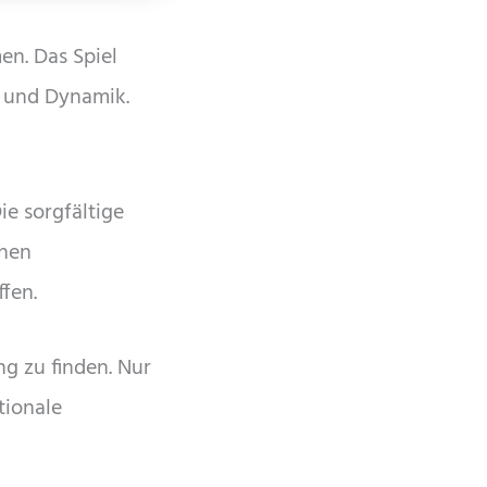
en. Das Spiel
e und Dynamik.
Die sorgfältige
chen
fen.
ng zu finden. Nur
tionale