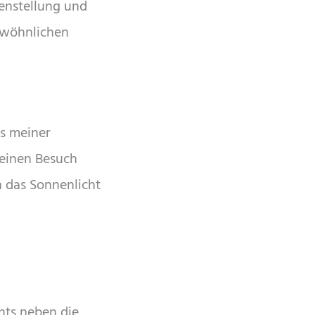
enstellung und
ewöhnlichen
es meiner
 einen Besuch
n das Sonnenlicht
chts neben die