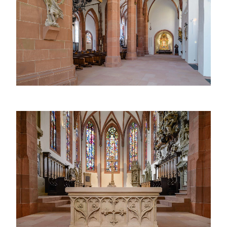
Seitenschiff der Stiftskirche Baden-Baden mit der
Christophorus-Statue im Vordergrund und dem
barocken Nepomuk-Chor im Hintergrund.
Der neugotische Hauptaltar der Stiftskirche Baden-
Baden, eingerahmt von historischem Chorgestühl
und prächtigen Glasfenstern im Chorraum.