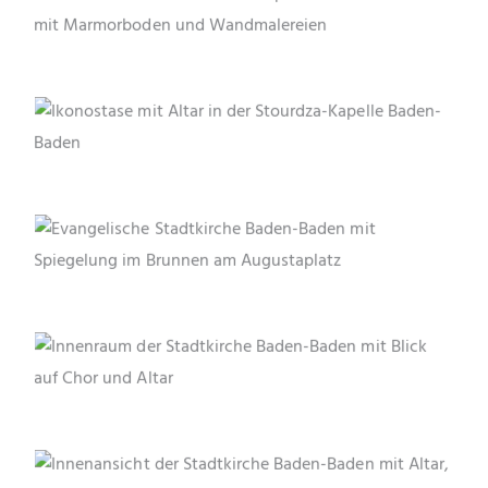
Der reich verzierte Innenraum der Stourdza-Kapelle in
Baden-Baden mit Marmorboden, Fresken und
Kronleuchter.
Die reich verzierte Ikonostase in der Stourdza-Kapelle
Baden-Baden zeigt orthodoxe Heiligenbilder und
trennt den Altarraum vom Kirchenschiff.
Die Evangelische Stadtkirche Baden-Baden mit ihren
markanten Türmen, gespiegelt im Brunnen am
Augustaplatz – ein Wahrzeichen der Stadt.
Blick durch das Hauptschiff der Stadtkirche Baden-
Baden auf den Altarraum mit kunstvollen Fenstern,
eleganter Kanzel und neugotischen Spitzbögen.
Die neugotische Stadtkirche in Baden-Baden