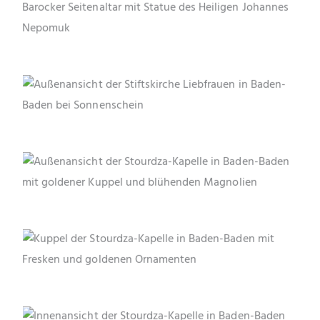
Seitenschiff der Stiftskirche Baden-Baden zeigt den
Heiligen Johannes Nepomuk mit Kreuz und
Palmzweig.
Die Stiftskirche Liebfrauen in Baden-Baden mit ihrer
barocken Turmhaube und gotischen Fenstern – ein
Wahrzeichen der Stadt vor blauem Himmel.
Die Stourdza-Kapelle in Baden-Baden präsentiert
sich im Frühling mit goldener Kuppel und
klassizistischer Fassade, umrahmt von blühenden
Magnolien.
Die aufwendig bemalte Kuppel der Stourdza-Kapelle
in Baden-Baden zeigt Heilige, biblische Szenen und
kunstvolle Goldverzierungen rund um die zentrale
Lichtöffnung.