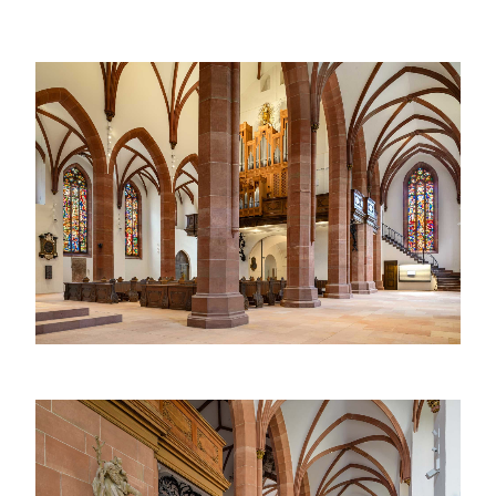
Architektur, das filigrane Gewölbe und die
farbintensiven Glasfenster schaffen eine
eindrucksvolle Atmosphäre.
Ein Blick in das Hauptschiff der Stiftskirche Baden-
Baden: im Zentrum die Orgel, flankiert von kunstvoll
gestalteten Buntglasfenstern und gotischen Säulen.
Blick in Zwei-Punkt-Perspektive durch das südliche